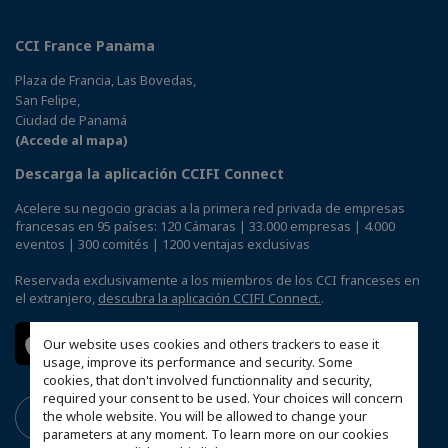
CCI France Panama
Plaza de Francia, Las Bovedas,
San Felipe,
Ciudad de Panamá
(Accede al mapa)
Descarga la aplicación CCIFI Connect
Acelere su negocio gracias a la primera red privada de empresas
francesas en 95 países: 120 Cámaras | 33.000 empresas | 4.000
eventos | 300 comités | 1200 ventajas exclusivas
Reservada exclusivamente a los miembros de los CCI franceses en
el extranjero,
descubra la aplicación CCIFI Connect.
.
Our website uses cookies and others trackers to ease it
usage, improve its performance and security. Some
cookies, that don't involved functionnality and security,
required your consent to be used. Your choices will concern
the whole website. You will be allowed to change your
parameters at any moment. To learn more on our cookies