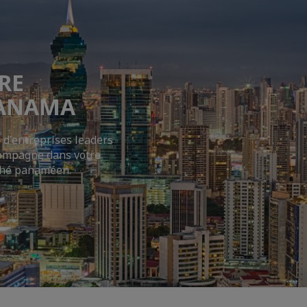
a
RE
PANAMA
 d'entreprises leaders
compagne dans votre
rché panaméen.