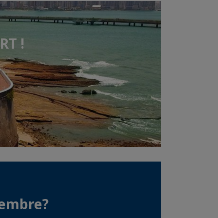
RT !
membre?