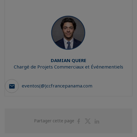
DAMIAN
QUERE
Chargé de Projets Commerciaux et Événementiels
eventos(@)ccfrancepanama.com
Partager
Partager
Partager
Partager cette page
sur
sur
sur
Facebook
Twitter
Linkedin