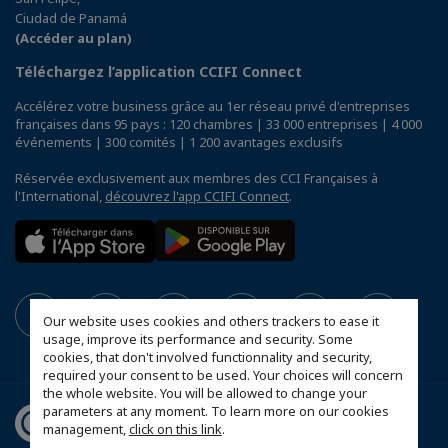
Ciudad de Panamá
(Accéder au plan)
Téléchargez l’application CCIFI Connect
Accélérez votre business grâce au 1er réseau privé d'entreprises
françaises dans 95 pays : 120 chambres | 33 000 entreprises | 4 000
événements | 300 comités | 1 200 avantages exclusifs
Réservée exclusivement aux membres des CCI Françaises à
l'International,
découvrez l'app CCIFI Connect
.
Our website uses cookies and others trackers to ease it
usage, improve its performance and security. Some
cookies, that don't involved functionnality and security,
required your consent to be used. Your choices will concern
the whole website. You will be allowed to change your
parameters at any moment. To learn more on our cookies
management,
click on this link
.