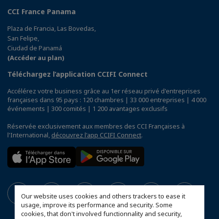
CCI France Panama
Plaza de Francia, Las Bovedas,
San Felipe,
Ciudad de Panamá
(Accéder au plan)
Téléchargez l’application CCIFI Connect
Accélérez votre business grâce au 1er réseau privé d'entreprises
françaises dans 95 pays : 120 chambres | 33 000 entreprises | 4 000
événements | 300 comités | 1 200 avantages exclusifs
Réservée exclusivement aux membres des CCI Françaises à
l'International,
découvrez l'app CCIFI Connect
.
Our website uses cookies and others trackers to ease it
usage, improve its performance and security. Some
cookies, that don't involved functionnality and security,