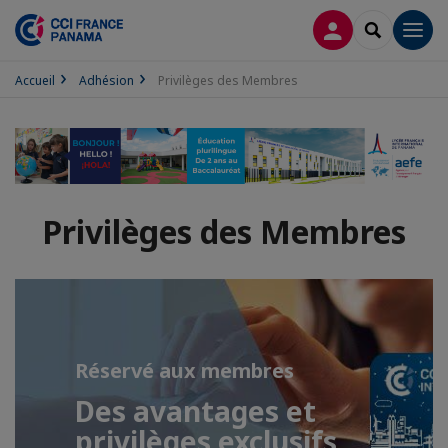
CONNEXION
RECHERCH
Men
Accueil
Adhésion
Privilèges des Membres
Privilèges des Membres
Réservé aux membres
Des avantages et
privilèges exclusifs