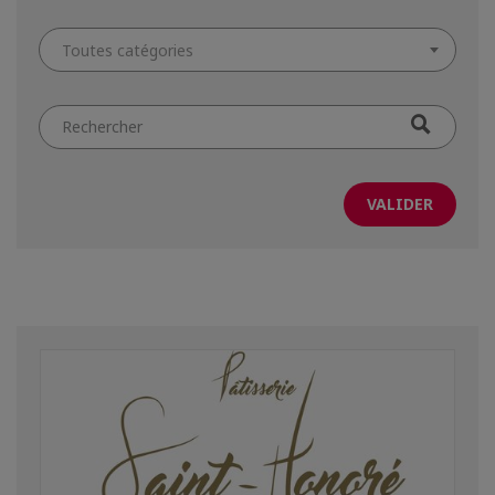
Toutes catégories
Filtrer
par
mot-
clé